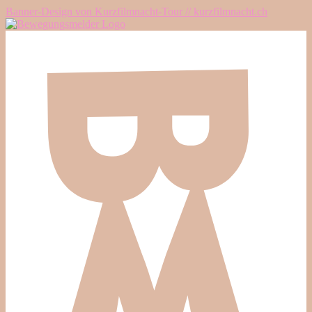
Banner-Design von Kurzfilmnacht-Tour // kurzfilmnacht.ch