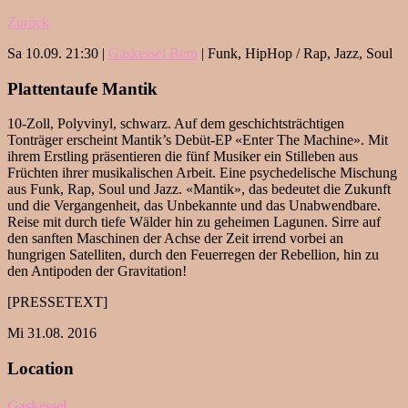
Zurück
Sa 10.09. 21:30 |
Gaskessel Bern
| Funk, HipHop / Rap, Jazz, Soul
Plattentaufe Mantik
10-Zoll, Polyvinyl, schwarz. Auf dem geschichtsträchtigen
Tonträger erscheint Mantik’s Debüt-EP «Enter The Machine». Mit
ihrem Erstling präsentieren die fünf Musiker ein Stilleben aus
Früchten ihrer musikalischen Arbeit. Eine psychedelische Mischung
aus Funk, Rap, Soul und Jazz. «Mantik», das bedeutet die Zukunft
und die Vergangenheit, das Unbekannte und das Unabwendbare.
Reise mit durch tiefe Wälder hin zu geheimen Lagunen. Sirre auf
den sanften Maschinen der Achse der Zeit irrend vorbei an
hungrigen Satelliten, durch den Feuerregen der Rebellion, hin zu
den Antipoden der Gravitation!
[PRESSETEXT]
Mi 31.08. 2016
Location
Gaskessel