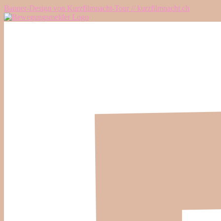
Banner-Design von Kurzfilmnacht-Tour // kurzfilmnacht.ch