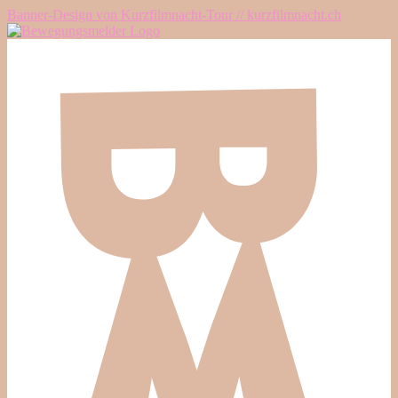
Banner-Design von Kurzfilmnacht-Tour // kurzfilmnacht.ch