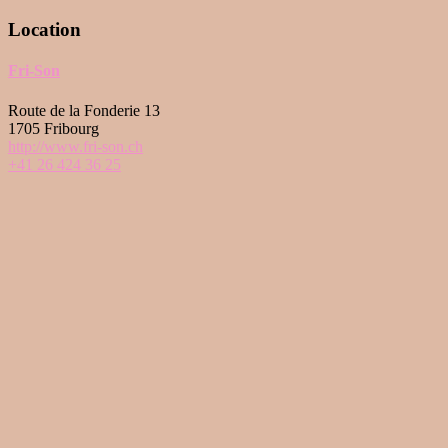
Location
Fri-Son
Route de la Fonderie 13
1705 Fribourg
http://www.fri-son.ch
+41 26 424 36 25