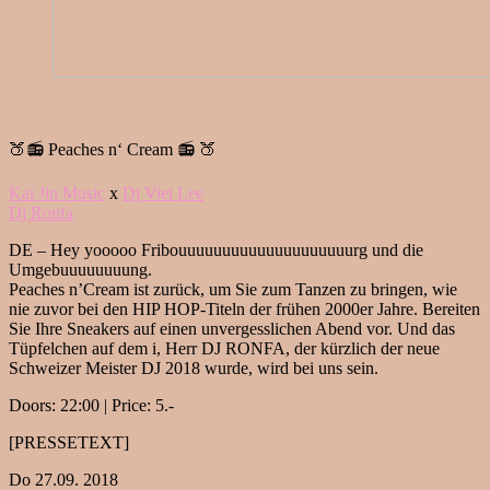
🍑📻 Peaches n‘ Cream 📻 🍑
Kai Jin Music
x
Dj Viet Lee
Dj Ronfa
DE – Hey yooooo Fribouuuuuuuuuuuuuuuuuuuurg und die
Umgebuuuuuuuung.
Peaches n’Cream ist zurück, um Sie zum Tanzen zu bringen, wie
nie zuvor bei den HIP HOP-Titeln der frühen 2000er Jahre. Bereiten
Sie Ihre Sneakers auf einen unvergesslichen Abend vor. Und das
Tüpfelchen auf dem i, Herr DJ RONFA, der kürzlich der neue
Schweizer Meister DJ 2018 wurde, wird bei uns sein.
Doors: 22:00 | Price: 5.-
[PRESSETEXT]
Do 27.09. 2018