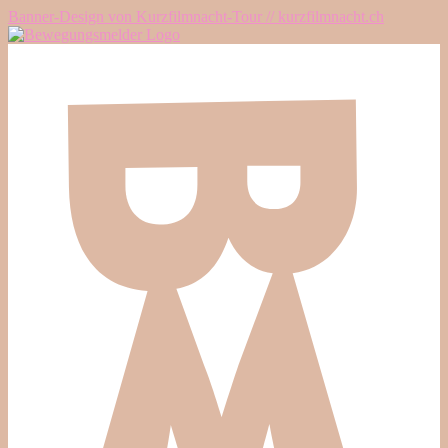
Banner-Design von Kurzfilmnacht-Tour // kurzfilmnacht.ch