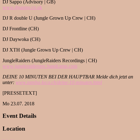
DJ Sappo (Advisory | GB)
www.djsappo.co.uk
DJ R double U (Jungle Grown Up Crew | CH)
DJ Frontline (CH)
DJ Daywoka (CH)
DJ XTH (Jungle Grown Up Crew | CH)
JungleRaiders (JungleRaiders Recordings | CH)
www.jungleraidersrec.bandcamp.
com
DEINE 10 MINUTEN BEI DER HAUPTBAR Melde dich jetzt an
unter:
www.zamba-loca.ch/deine-10-
minuten.html
[PRESSETEXT]
Mo 23.07. 2018
Event Details
Location