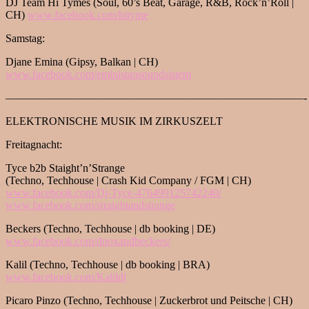
DJ Team Hi Tymes (Soul, 60’s Beat, Garage, R&B, Rock’n’Roll |
CH)
www.facebook.com/hityme
Samstag:
Djane Emina (Gipsy, Balkan | CH)
www.facebook.com/
eministansoundsistem
———————————————————————————-
ELEKTRONISCHE MUSIK IM ZIRKUSZELT
Freitagnacht:
Tyce b2b Staight’n’Strange
(Techno, Techhouse | Crash Kid Company / FGM | CH)
www.facebook.com/Dj-Tyce-
476499125742240/
www.facebook.com/
straightandstrange
Beckers (Techno, Techhouse | db booking | DE)
www.facebook.com/
dnoxandbeckers/
Kalil (Techno, Techhouse | db booking | BRA)
www.facebook.com/Kalildj
Picaro Pinzo (Techno, Techhouse | Zuckerbrot und Peitsche | CH)