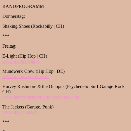
BANDPROGRAMM
Donnerstag:
Shaking Shoes (Rockabilly | CH)
***
Freitag:
E-Light (Hip Hop | CH)
www.mx3.ch/elight
Mundwerk-Crew (Hip Hop | DE)
www.mundwerk-crew.de
Harvey Rushmore & the Octopus (Psychedelic-Surf-Garage-Rock |
CH)
www.
harveyrushmoreandtheoctopus.
com/
The Jackets (Garage, Punk)
www.thejackets.ch
***