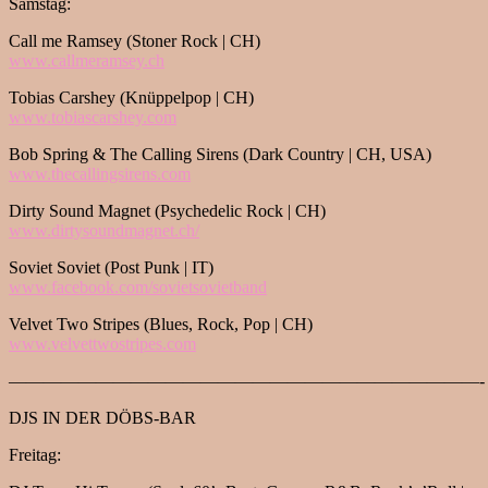
Samstag:
Call me Ramsey (Stoner Rock | CH)
www.callmeramsey.ch
Tobias Carshey (Knüppelpop | CH)
www.tobiascarshey.com
Bob Spring & The Calling Sirens (Dark Country | CH, USA)
www.thecallingsirens.com
Dirty Sound Magnet (Psychedelic Rock | CH)
www.dirtysoundmagnet.ch/
Soviet Soviet (Post Punk | IT)
www.facebook.com/
sovietsovietband
Velvet Two Stripes (Blues, Rock, Pop | CH)
www.velvettwostripes.com
———————————————————————————-
DJS IN DER DÖBS-BAR
Freitag: