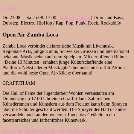
Zurück
Do 23.08. – Sa 25.08. 17:00 |
Wohlen Wohlen
| Drum and Bass,
Dubstep, Electro, HipHop / Rap, Pop, Punk, Rock, Rockabilly
Open Air Zamba Loca
Zamba Loca verbindet elektronische Musik mit Livemusik.
Regionale Acts, junge Kultur, Schweizer Grössen und international
bekannte Musik stehen auf dem Spielplan. Mit der offenen Bühne
«Deine 10 Minuten» erhalten junge Kulturschaffende eine
Plattform. Nebst allerlei Musik gibt’s bei uns eine Graffiti-Aktion
und die wohl beste Open Air-Küche überhaupt!
GRAFFITI JAM
Die Hall of Fame der Jugendarbeit Wohlen veranstalten am
Donnerstag ab 17.00 Uhr einen Graffiti Jam. Zahlreichen
Künstlerinnen und Künstlern aus dem Freiamt kann beim Sprayen
über die Schulter geschaut werden. Die Sprayer der Hall of Fame
verwandeln auch an den weiteren Tagen das Gelände in ein
facettenreiches und farbenfrohes Kunstwerk.
www.jugendarbeit-wohlen.ch/
angebot/hall-fame