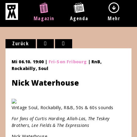
Magazin
Agenda
Mehr
Zurück
Mi 06.10. 19:00 |
Fri-Son Fribourg
| RnB,
Rockabilly, Soul
Nick Waterhouse
Vintage Soul, Rockabilly, R&B, 50s & 60s sounds
For fans of Curtis Harding, Allah-Las, The Teskey
Brothers, Lee Fields & The Expressions
Nick Waterhouse