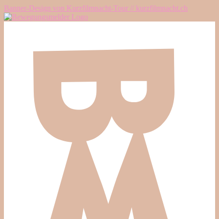
Banner-Design von Kurzfilmnacht-Tour // kurzfilmnacht.ch