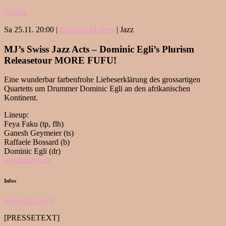
Zurück
Sa 25.11. 20:00 |
Zentrum 44 Bern
| Jazz
MJ’s Swiss Jazz Acts – Dominic Egli’s Plurism
Releasetour MORE FUFU!
Eine wunderbar farbenfrohe Liebeserklärung des grossartigen
Quartetts um Drummer Dominic Egli an den afrikanischen
Kontinent.
Lineup:
Feya Faku (tp, flh)
Ganesh Geymeier (ts)
Raffaele Bossard (b)
Dominic Egli (dr)
dominicegli.ch
Infos
Swiss Jazz Acts
[PRESSETEXT]