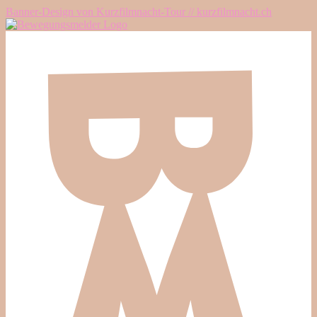
Banner-Design von Kurzfilmnacht-Tour // kurzfilmnacht.ch