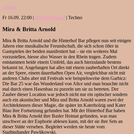
Zurück
Fr 16.09. 22:00 |
Hinterhof Basel
| Techno
Mira & Britta Arnold
Mira & Britta Arnold und die Hinterhof Bar pflegen nun seit einigen
Jahren eine musikalische Freundschaft, die sich schon öfter in
Gastspielen der beiden manifestiert hat – sie ein weiteres Mal
vorzustellen, hiesse also Wasser in den Rhein tragen. Zudem
entstammen beide einem Umfeld, das auch hierzulande bestens
bekannt ist. Angefangen hat alles mit einem zauberhaften Ort direkt
an der Spree, einem dauerhaften Open Air, vergleichbar nicht mit
anderen Clubs aber mit Festivals wie beispielsweise dem Garbicz:
Die Bar 25 war das Wunderland von Alice und man brauchte nicht
mal durch einen Hasenbau zu purzeln um sie zu betreten. Der
Zauber dieser Location war jedoch nicht nur ein optischer sondern
auch ein akustischer und Mira und Britta Arnold waren zwei der
Architektinnen dieser Magie, die später im Katerholzig und Kater
Blau ihre Fortsetzung gefunden hat. Mit der Hinterhof Bar haben
Mira & Britta Arnold ihre Basler Heimat gefunden, was man
unschwer an der Euphorie ablesen kann, mit der sie ihre Sets an
dieser Stätte versehen. Begleitet werden sie heute vom
Stadtindiander Pawlikowski.