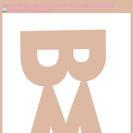
Banner-Design von Kurzfilmnacht-Tour // kurzfilmnacht.ch