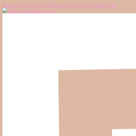
Banner-Design von Kurzfilmnacht-Tour // kurzfilmnacht.ch