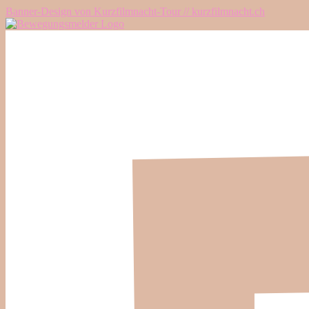
Banner-Design von Kurzfilmnacht-Tour // kurzfilmnacht.ch