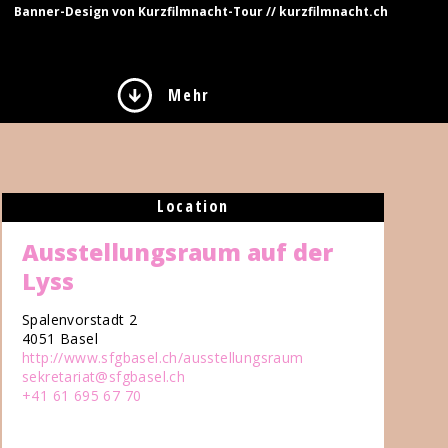
Banner-Design von Kurzfilmnacht-Tour // kurzfilmnacht.ch
Mehr
Location
Ausstellungsraum auf der
Lyss
Spalenvorstadt 2
4051 Basel
http://www.sfgbasel.ch/ausstellungsraum
sekretariat@sfgbasel.ch
+41 61 695 67 70