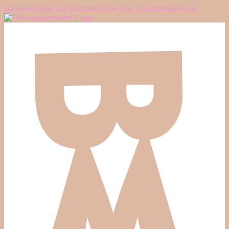
Banner-Design von Kurzfilmnacht-Tour // kurzfilmnacht.ch