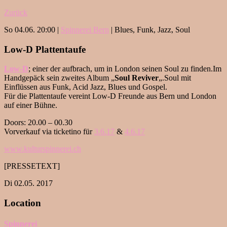
Zurück
So 04.06. 20:00 |
Spinnerei Bern
| Blues, Funk, Jazz, Soul
Low-D Plattentaufe
Low-D
; einer der aufbrach, um in London seinen Soul zu finden.Im
Handgepäck sein zweites Album „
Soul Reviver
„.Soul mit
Einflüssen aus Funk, Acid Jazz, Blues und Gospel.
Für die Plattentaufe vereint Low-D Freunde aus Bern und London
auf einer Bühne.
Doors: 20.00 – 00.30
Vorverkauf via ticketino für
3.6.17
&
4.6.17
www.kulturspinnerei.ch
[PRESSETEXT]
Di 02.05. 2017
Location
Spinnerei