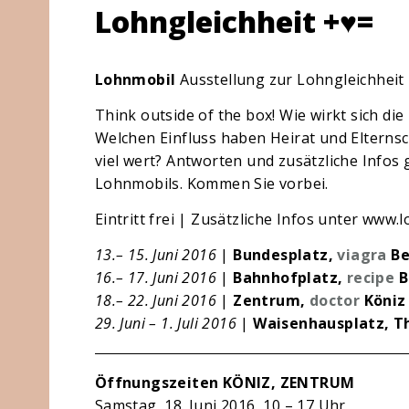
Lohngleichheit +♥=
Lohnmobil
Ausstellung zur Lohngleichheit
Think outside of the box! Wie wirkt sich d
Welchen Einfluss haben Heirat und Elternsch
viel wert? Antworten und zusätzliche Infos 
Lohnmobils. Kommen Sie vorbei.
Eintritt frei | Zusätzliche Infos unter www.
13.– 15. Juni 2016
|
Bundesplatz,
viagra
Be
16.– 17. Juni 2016
|
Bahnhofplatz,
recipe
B
18.– 22. Juni 2016
|
Zentrum,
doctor
Köniz
29. Juni – 1. Juli 2016
|
Waisenhausplatz, T
Öffnungszeiten KÖNIZ, ZENTRUM
Samstag, 18. Juni 2016, 10 – 17 Uhr