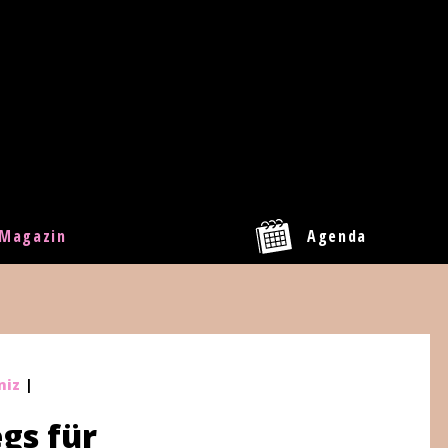
Magazin
Agenda
niz
|
gs für