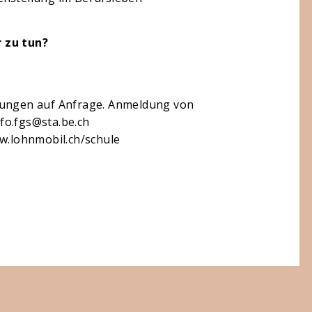
r zu tun?
hrungen auf Anfrage. Anmeldung von
fo.fgs@sta.be.ch
ww.lohnmobil.ch/schule