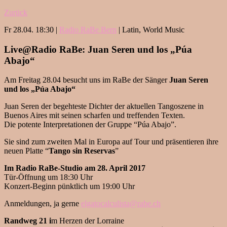
Zurück
Fr 28.04. 18:30 |
Radio RaBe Bern
| Latin, World Music
Live@Radio RaBe: Juan Seren und los „Púa
Abajo“
Am Freitag 28.04 besucht uns im RaBe der Sänger
Juan Seren
und los „Púa Abajo“
Juan Seren der begehteste Dichter der aktuellen Tangoszene in
Buenos Aires mit seinen scharfen und treffenden Texten.
Die potente Interpretationen der Gruppe “Púa Abajo”.
Sie sind zum zweiten Mal in Europa auf Tour und präsentieren ihre
neuen Platte “
Tango sin Reservas
”
Im Radio RaBe-Studio am 28. April 2017
Tür-Öffnung um 18:30 Uhr
Konzert-Beginn pünktlich um 19:00 Uhr
Anmeldungen, ja gerne
elgatocalculista@rabe.ch
Randweg 21 i
m Herzen der Lorraine