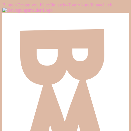
Banner-Design von Kurzfilmnacht-Tour // kurzfilmnacht.ch