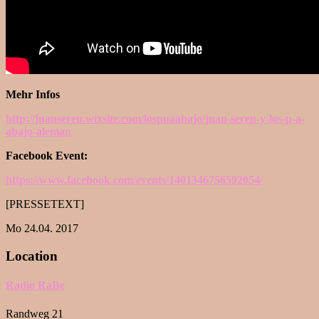
Mehr Infos
http://juanseren.wixsite.com/
lospuaabajo/juan-seren-y-los-
p-a-
abajo-aleman
Facebook Event:
https://www.facebook.com/
events/1401346756592054/
[PRESSETEXT]
Mo 24.04. 2017
Location
Radio RaBe
Randweg 21