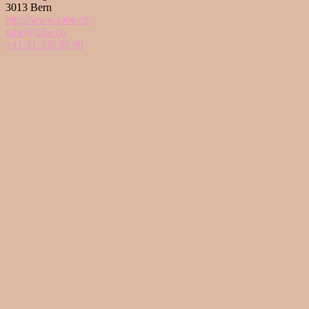
3013 Bern
http://www.rabe.ch
rabe@rabe.ch
+41 31 330 99 90