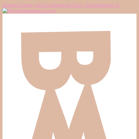
Banner-Design von Kurzfilmnacht-Tour // kurzfilmnacht.ch