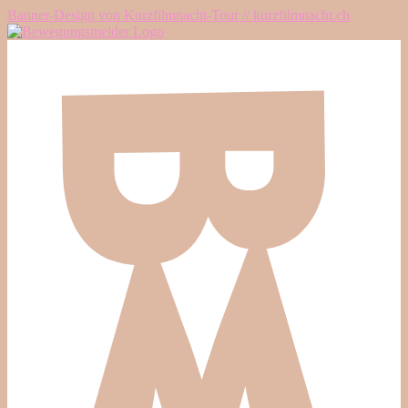
Banner-Design von Kurzfilmnacht-Tour // kurzfilmnacht.ch