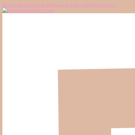
Banner-Design von Kurzfilmnacht-Tour // kurzfilmnacht.ch