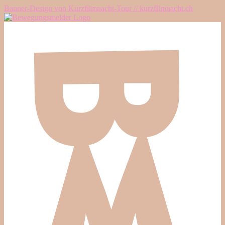
Banner-Design von Kurzfilmnacht-Tour // kurzfilmnacht.ch