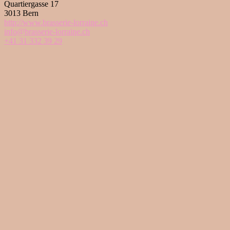
Quartiergasse 17
3013 Bern
http://www.brasserie-lorraine.ch
info@brasserie-lorraine.ch
+41 31 332 39 29