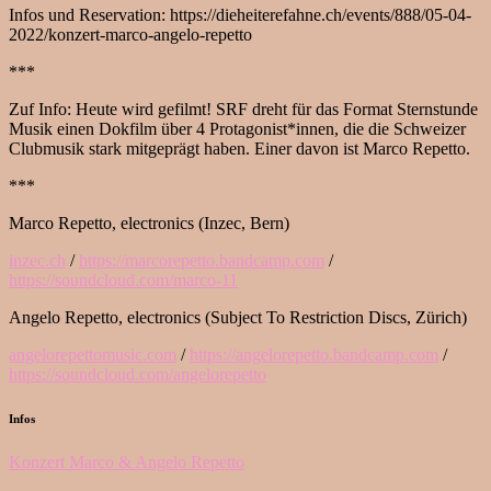
Infos und Reservation: https://dieheiterefahne.ch/events/888/05-04-
2022/konzert-marco-angelo-repetto
***
Zuf Info: Heute wird gefilmt! SRF dreht für das Format Sternstunde
Musik einen Dokfilm über 4 Protagonist*innen, die die Schweizer
Clubmusik stark mitgeprägt haben. Einer davon ist Marco Repetto.
***
Marco Repetto, electronics (Inzec, Bern)
inzec.ch
/
https://marcorepetto.bandcamp.com
/
https://soundcloud.com/marco-11
Angelo Repetto, electronics (Subject To Restriction Discs, Zürich)
angelorepettomusic.com
/
https://angelorepetto.bandcamp.com
/
https://soundcloud.com/angelorepetto
Infos
Konzert Marco & Angelo Repetto