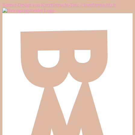
Banner-Design von Kurzfilmnacht-Tour // kurzfilmnacht.ch