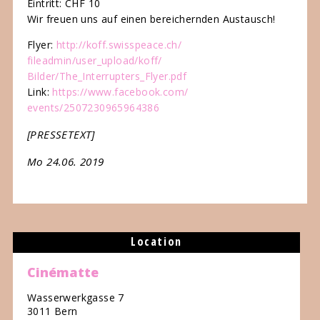
Eintritt: CHF 10
Wir freuen uns auf einen bereichernden Austausch!
Flyer:
http://koff.swisspeace.ch/
fileadmin/user_upload/koff/
Bilder/The_Interrupters_Flyer.
pdf
Link:
https://www.facebook.com/
events/2507230965964386
[PRESSETEXT]
Mo 24.06. 2019
Location
Cinématte
Wasserwerkgasse 7
3011 Bern