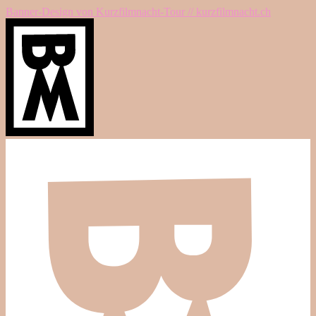
Banner-Design von Kurzfilmnacht-Tour // kurzfilmnacht.ch