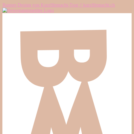
Banner-Design von Kurzfilmnacht-Tour // kurzfilmnacht.ch