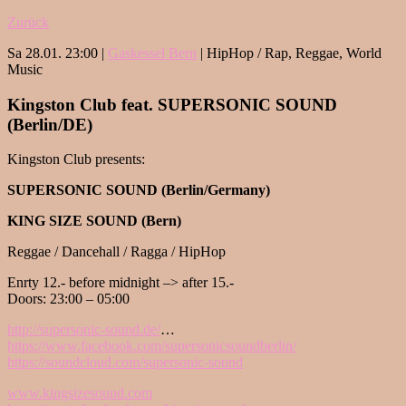
Zurück
Sa 28.01. 23:00 |
Gaskessel Bern
| HipHop / Rap, Reggae, World
Music
Kingston Club feat. SUPERSONIC SOUND
(Berlin/DE)
Kingston Club presents:
SUPERSONIC SOUND (Berlin/Germany)
KING SIZE SOUND (Bern)
Reggae / Dancehall / Ragga / HipHop
Enrty 12.- before midnight –> after 15.-
Doors: 23:00 – 05:00
http://supersonic-sound.de/
…
https://www.facebook.com/supersonicsoundberlin/
https://soundcloud.com/supersonic-sound
www.kingsizesound.com