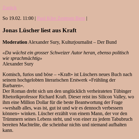
Zurück
So 19.02. 11:00 |
Paul Klee Zentrum Bern
|
Jonas Lüscher liest aus Kraft
Moderation
Alexander Sury, Kulturjournalist – Der Bund
«Da wächst ein grosser Schweizer Autor heran, ebenso politisch
wie sprachmächtig»
Alexander Sury
Komisch, furios und böse – «Kraft» ist Lüschers neues Buch nach
seinem hochgelobten literarischen Erstwerk «Frühling der
Barbaren».
Der Roman dreht sich um den unglücklich verheirateten Tübinger
Rhetorikprofessor Richard Kraft. Dieser reist ins Silicon Valley, wo
ihm eine Million Dollar für die beste Beantwortung der Frage
«weshalb alles, was ist, gut ist und wir es dennoch verbessern
können» winken. Lüscher erzählt von einem Mann, der vor den
Trümmern seines Lebens steht, und von einer zu jedem Tabubruch
bereiten Machtelite, die scheinbar nichts und niemand aufhalten
kann.