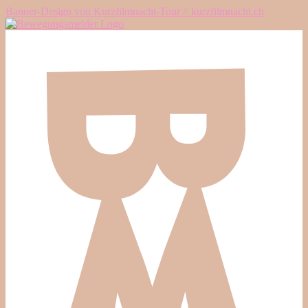
Banner-Design von Kurzfilmnacht-Tour // kurzfilmnacht.ch