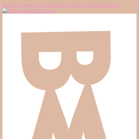
Banner-Design von Kurzfilmnacht-Tour // kurzfilmnacht.ch