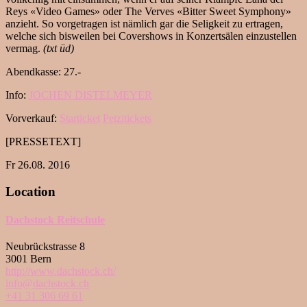
Reys «Video Games» oder The Verves «Bitter Sweet Symphony»
anzieht. So vorgetragen ist nämlich gar die Seligkeit zu ertragen,
welche sich bisweilen bei Covershows in Konzertsälen einzustellen
vermag.
(txt üd)
Abendkasse: 27.-
Info:
JOCHEN DISTELMEYER
Vorverkauf:
Starticket
Petzitickets
[PRESSETEXT]
Fr 26.08. 2016
Location
Dachstock Reitschule
Neubrückstrasse 8
3001 Bern
http://www.dachstock.ch/
info@dachstock.ch
+41 31 306 69 61