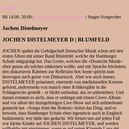
Zurück
Mi 14.09. 20:00 |
Dachstock Reitschule Bern
| Singer-Songwriter
Jochen Distelmeyer
JOCHEN DISTELMEYER
D
| BLUMFELD
JOCHEN spaltet die Gefolgschaft Deutscher Musik schon seit den
ersten Alben mit seiner Band Blumfeld, welche die Hamburger
Schule mitgeprägt hat. Das Genre, welches die «Deutsche Musik»
eben genau als solches entkernen wollte, und mit Sprache höchstens
den diskursiven Rahmen zur Reflexion bot; heute spricht man
deswegen auch gerne von Diskursrock. Aber wie auch immer,
DISTELMEYER polarisiert, einerseits von intellektuellen Kreisen
gefeiert, andererseits von manch einer Kritikergilde in die
Schlagerecke gestellt – er bleibt unfassbar, das ist unbestritten. Und
darum erstaunt es nicht, dass er unlängst mit einem Cover-Album
und vor allem der dazugehörigen Live-Show auf sich aufmerksam
gemacht hat. «Songs from the Bottom» heisst das Ding, und es
beweist, dass Hamburger Schule eben irgendwie auch in Englisch
funktioniert, wer hätte das gedacht. Wir freuen uns auf jeden Fall
wie kleine Kinder auf JOCHEN DISTELMEYER, und werden
vollkehlig mit einstimmen, wenn er auf seiner Klampfe Lana del