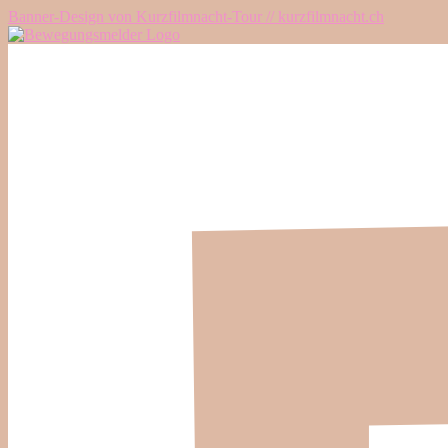
Banner-Design von Kurzfilmnacht-Tour // kurzfilmnacht.ch