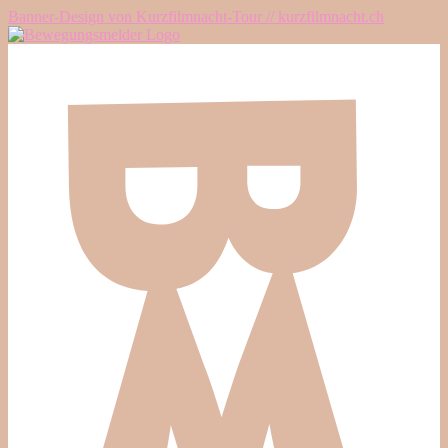
Banner-Design von Kurzfilmnacht-Tour // kurzfilmnacht.ch