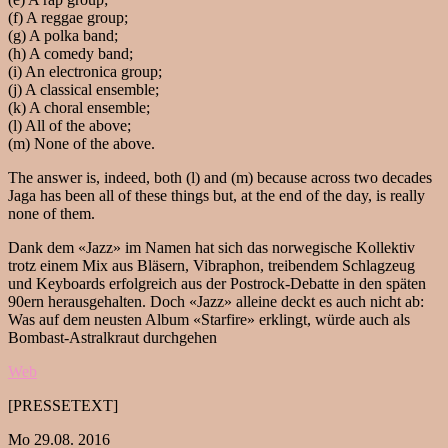
(f) A reggae group;
(g) A polka band;
(h) A comedy band;
(i) An electronica group;
(j) A classical ensemble;
(k) A choral ensemble;
(l) All of the above;
(m) None of the above.
The answer is, indeed, both (l) and (m) because across two decades
Jaga has been all of these things but, at the end of the day, is really
none of them.
Dank dem «Jazz» im Namen hat sich das norwegische Kollektiv
trotz einem Mix aus Bläsern, Vibraphon, treibendem Schlagzeug
und Keyboards erfolgreich aus der Postrock-Debatte in den späten
90ern herausgehalten. Doch «Jazz» alleine deckt es auch nicht ab:
Was auf dem neusten Album «Starfire» erklingt, würde auch als
Bombast-Astralkraut durchgehen
Web
[PRESSETEXT]
Mo 29.08. 2016