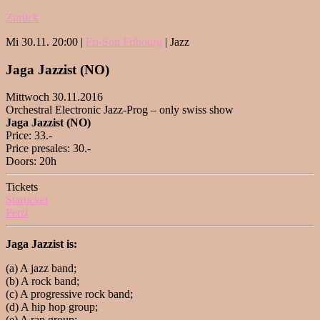
Zurück
Mi 30.11. 20:00 |
Fri-Son Fribourg
| Jazz
Jaga Jazzist (NO)
Mittwoch 30.11.2016
Orchestral Electronic Jazz-Prog – only swiss show
Jaga Jazzist (NO)
Price: 33.-
Price presales: 30.-
Doors: 20h
Tickets
Starticket
Petzi
Jaga Jazzist is:
(a) A jazz band;
(b) A rock band;
(c) A progressive rock band;
(d) A hip hop group;
(e) A rap group;