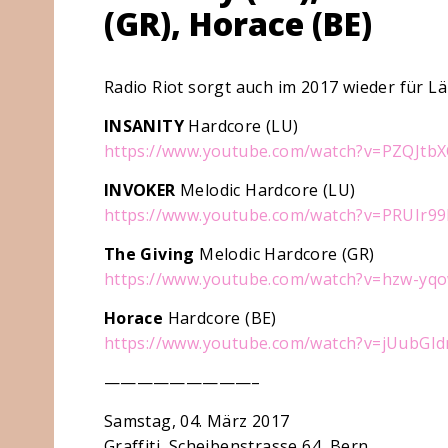
(GR), Horace (BE)
Radio Riot sorgt auch im 2017 wieder für Lä
INSANITY
Hardcore (LU)
https://www.youtube.com/watch?
v=PZQJtbX
INVOKER
Melodic Hardcore (LU)
https://www.youtube.com/watch?
v=PRUIr99
The Giving
Melodic Hardcore (GR)
https://www.youtube.com/watch?
v=hzw-yq
Horace
Hardcore (BE)
https://www.youtube.com/watch?
v=jUubGId
—————————–
Samstag, 04. März 2017
Graffiti, Scheibenstrasse 64, Bern