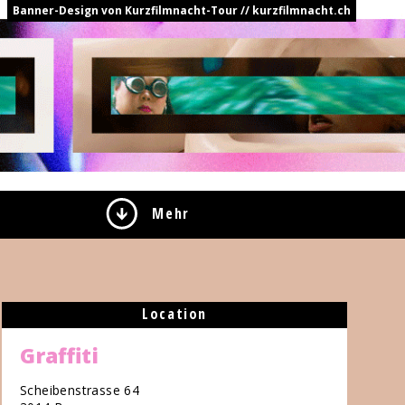
Banner-Design von Kurzfilmnacht-Tour // kurzfilmnacht.ch
Mehr
Location
Graffiti
Scheibenstrasse 64