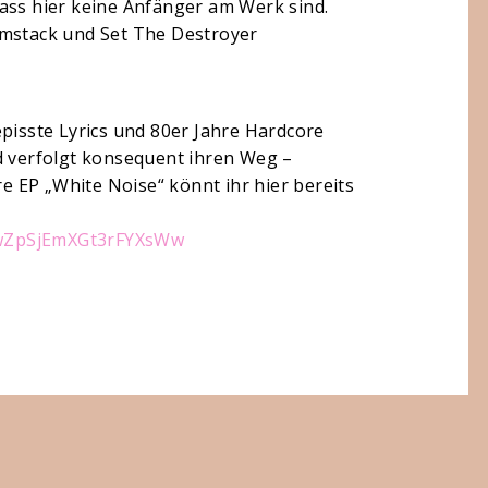
ass hier keine Anfänger am Werk sind.
emstack und Set The Destroyer
episste Lyrics und 80er Jahre Hardcore
d verfolgt konsequent ihren Weg –
 EP „White Noise“ könnt ihr hier bereits
wZpSjEmXGt3rFYXsWw