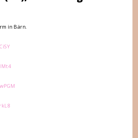
rm in Bärn.
CiSY
IMt4
owPGM
rkL8