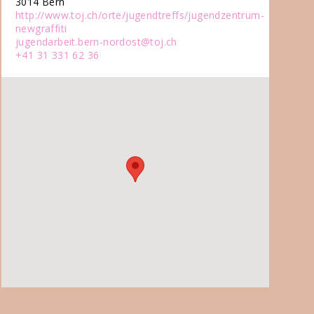
3014 Bern
http://www.toj.ch/orte/jugendtreffs/jugendzentrum-
newgraffiti
jugendarbeit.bern-nordost@toj.ch
+41 31 331 62 36