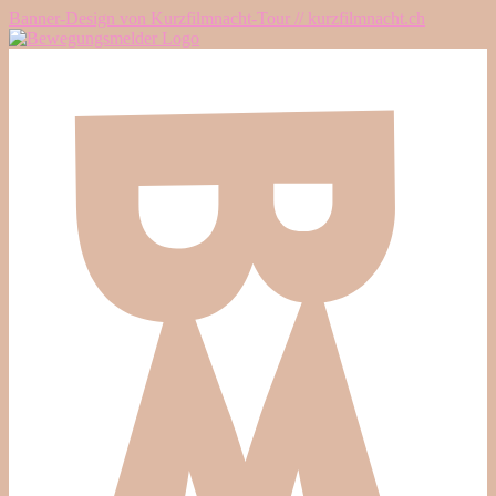
Banner-Design von Kurzfilmnacht-Tour // kurzfilmnacht.ch