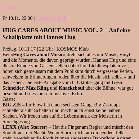
Zurück
Fr 10.11. 22:00 |
Kosmos Zürich
|
HUG CARES ABOUT MUSIC VOL. 2 – Auf eine
Schallplatte mit Hannes Hug
Freitag, 10.11.17 | 22 Uhr | KOSMOS Klub
Bei «
Hug Cares about Music
» dreht sich alles um Musik, Vinyl
und die Momente, die davon geprägt wurden. Hannes Hug und eine
illustre Runde von Gästen stellen dabei ihre Lieblingsplatten vor,
hören sich gemeinsam mit dem Publikum durch vergessene Perlen,
schwelgen in Erinnerungen, reden über die Musik, sich selbst – und
das Leben. Die erste Ausgabe vom 6. Oktober ging mit
Gesa
Schneider
,
Max Küng
und
Knackeboul
über die Bühne, war gut
besucht und stiess auf ein positives Echo.
Gäste:
BIG ZIS
– Ihr Flow hat einen sechsten Gang. Big Zis rappt
schneller als ihr Schatten und macht auch sonst keine halben
Sachen. Wir freuen uns auf die Lebensmusik der Meisterin in
Sprechgesang.
LEXX (Alex Storrer)
– Hat die Finger am Regler und mischt den
Soundtrack der Nacht. Wenn Storrer nicht am drehenden Teller
steht, veredelt er die Produktionen angesagter Dancefloor-Artisten