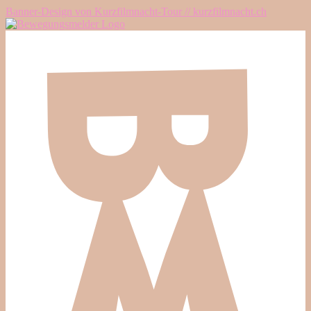
Banner-Design von Kurzfilmnacht-Tour // kurzfilmnacht.ch