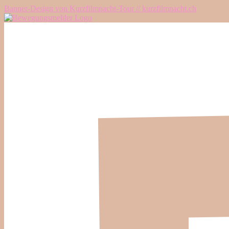
Banner-Design von Kurzfilmnacht-Tour // kurzfilmnacht.ch