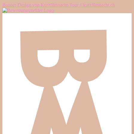
Banner-Design von Kurzfilmnacht-Tour // kurzfilmnacht.ch