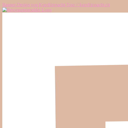
Banner-Design von Kurzfilmnacht-Tour // kurzfilmnacht.ch