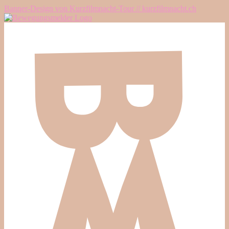
Banner-Design von Kurzfilmnacht-Tour // kurzfilmnacht.ch