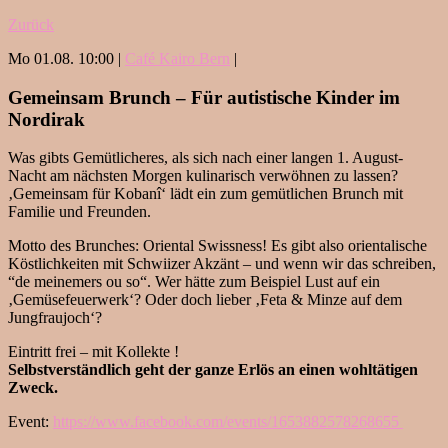
Zurück
Mo 01.08. 10:00 |
Café Kairo Bern
|
Gemeinsam Brunch – Für autistische Kinder im
Nordirak
Was gibts Gemütlicheres, als sich nach einer langen 1. August-
Nacht am nächsten Morgen kulinarisch verwöhnen zu lassen?
‚Gemeinsam für Kobanî‘ lädt ein zum gemütlichen Brunch mit
Familie und Freunden.
Motto des Brunches: Oriental Swissness! Es gibt also orientalische
Köstlichkeiten mit Schwiizer Akzänt – und wenn wir das schreiben,
“de meinemers ou so“. Wer hätte zum Beispiel Lust auf ein
‚Gemüsefeuerwerk‘? Oder doch lieber ‚Feta & Minze auf dem
Jungfraujoch‘?
Eintritt frei – mit Kollekte !
Selbstverständlich geht der ganze Erlös an einen wohltätigen
Zweck.
Event:
https://www.facebook.com/events/1653882578268655