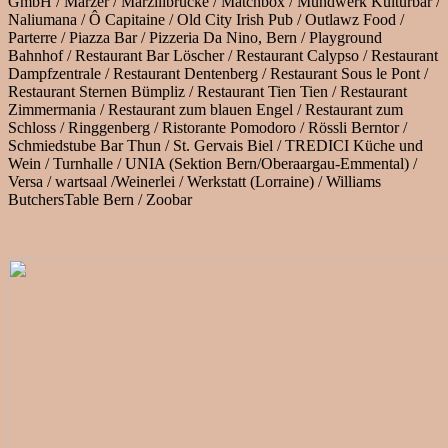
GmbH / Marzer / Marzilibrücke / Matchbox / Mundwerk Kulturbar /
Naliumana / Ô Capitaine / Old City Irish Pub / Outlawz Food /
Parterre / Piazza Bar / Pizzeria Da Nino, Bern / Playground
Bahnhof / Restaurant Bar Löscher / Restaurant Calypso / Restaurant
Dampfzentrale / Restaurant Dentenberg / Restaurant Sous le Pont /
Restaurant Sternen Bümpliz / Restaurant Tien Tien / Restaurant
Zimmermania / Restaurant zum blauen Engel / Restaurant zum
Schloss / Ringgenberg / Ristorante Pomodoro / Rössli Berntor /
Schmiedstube Bar Thun / St. Gervais Biel / TREDICI Küche und
Wein / Turnhalle / UNIA (Sektion Bern/Oberaargau-Emmental) /
Versa / wartsaal /Weinerlei / Werkstatt (Lorraine) / Williams
ButchersTable Bern / Zoobar