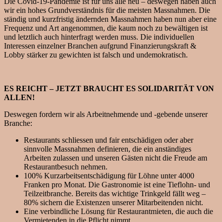
Die Covid-19-Pandemie ist für uns alle neu – deswegen haben auch
wir ein hohes Grundverständnis für die meisten Massnahmen. Die
ständig und kurzfristig ändernden Massnahmen haben nun aber eine
Frequenz und Art angenommen, die kaum noch zu bewältigen ist
und letztlich auch hinterfragt werden muss. Die individuellen
Interessen einzelner Branchen aufgrund Finanzierungskraft &
Lobby stärker zu gewichten ist falsch und undemokratisch.
ES REICHT – JETZT BRAUCHT ES SOLIDARITÄT VON
ALLEN!
Deswegen fordern wir als Arbeitnehmende und -gebende unserer
Branche:
Restaurants schliessen und fair entschädigen oder aber
sinnvolle Massnahmen definieren, die ein anständiges
Arbeiten zulassen und unseren Gästen nicht die Freude am
Restaurantbesuch nehmen.
100% Kurzarbeitsentschädigung für Löhne unter 4000
Franken pro Monat. Die Gastronomie ist eine Tieflohn- und
Teilzeitbranche. Bereits das wichtige Trinkgeld fällt weg –
80% sichern die Existenzen unserer Mitarbeitenden nicht.
Eine verbindliche Lösung für Restaurantmieten, die auch die
Vermietenden in die Pflicht nimmt.