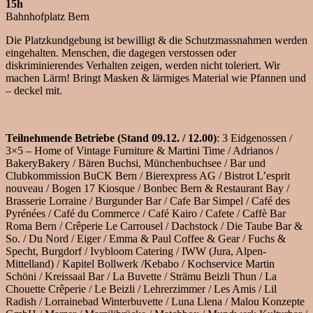
15h
Bahnhofplatz Bern
Die Platzkundgebung ist bewilligt & die Schutzmassnahmen werden
eingehalten. Menschen, die dagegen verstossen oder
diskriminierendes Verhalten zeigen, werden nicht toleriert. Wir
machen Lärm! Bringt Masken & lärmiges Material wie Pfannen und
– deckel mit.
Teilnehmende Betriebe (Stand 09.12. / 12.00)
: 3 Eidgenossen /
3×5 – Home of Vintage Furniture & Martini Time / Adrianos /
BakeryBakery / Bären Buchsi, Münchenbuchsee / Bar und
Clubkommission BuCK Bern / Bierexpress AG / Bistrot L’esprit
nouveau / Bogen 17 Kiosque / Bonbec Bern & Restaurant Bay /
Brasserie Lorraine / Burgunder Bar / Cafe Bar Simpel / Café des
Pyrénées / Café du Commerce / Café Kairo / Cafete / Caffè Bar
Roma Bern / Crêperie Le Carrousel / Dachstock / Die Taube Bar &
So. / Du Nord / Eiger / Emma & Paul Coffee & Gear / Fuchs &
Specht, Burgdorf / Ivybloom Catering / IWW (Jura, Alpen-
Mittelland) / Kapitel Bollwerk /Kebabo / Kochservice Martin
Schöni / Kreissaal Bar / La Buvette / Strämu Beizli Thun / La
Chouette Crêperie / Le Beizli / Lehrerzimmer / Les Amis / Lil
Radish / Lorrainebad Winterbuvette / Luna Llena / Malou Konzepte