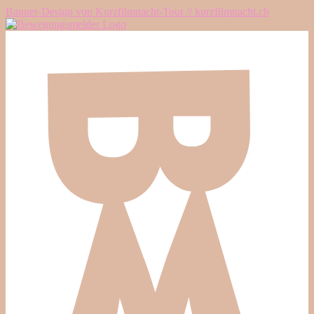
Banner-Design von Kurzfilmnacht-Tour // kurzfilmnacht.ch