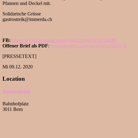
Pfannen und Deckel mit.
Solidarische Grüsse
gastrostreik@immerda.ch
FB:
https://www.facebook.com/events/200485978330048
Offener Brief als PDF
:
www.dropbox.com/s/cgbsb1a16l1ky7k
[PRESSETEXT]
Mi 09.12. 2020
Location
Bahnhofplatz
Bahnhofplatz
3011 Bern