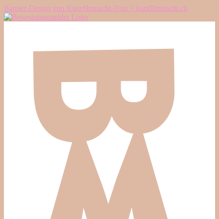
Banner-Design von Kurzfilmnacht-Tour // kurzfilmnacht.ch