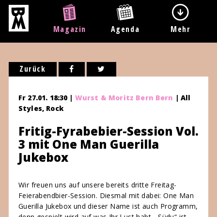
Magazin
Agenda
Mehr
Zurück
Fr 27.01. 18:30 |
Wurst & Moritz Bern Bern
| All
Styles, Rock
Fritig-Fyrabebier-Session Vol.
3 mit One Man Guerilla
Jukebox
Wir freuen uns auf unsere bereits dritte Freitag-
Feierabendbier-Ses
sion. Diesmal mit dabei: One Man
Guerilla Jukebox und dieser Name ist auch Programm,
denn gespielt wird auf was Ihr Lust habt. „Südu“ ist