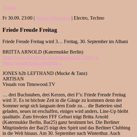
Zurück
Fr 30.09. 23:00 |
Albani Winterthur
| Electro, Techno
Friede Freude Freitag
Friede Freude Freitag wird 3… Freitag, 30. September im Albani
BRITTA ARNOLD (Katermukke Berlin)
https://www.facebook.com/brittaarnold25/?fref=ts
https://soundcloud.com/britta-1
JONES b2b LEFTHAND (Mucke & Tanz)
ARTISAN
Visuals von Timowood.TV
… drei Buchstaben, drei Kerzen, drei F’s: Friede Freude Freitag
wird 3!. Es ist höchste Zeit in die Gänge zu kommen denn der
Sommer neigt sich langsam dem Ende zu… die Batterien sind
geladen, neues ist erschaffen, einiges wird anders, Line-Up bleibt
qualitativ. Zum frivolen FFF Geburi trägt Britta Arnold
(Katermukke Berlin, Bar25) ganz bestimmt bei. Die Berliner
Mitgründerin der Bar25 trägt den Spirit und das Berliner Clubbing
in die Welt hinaus. Am 30. September nach Winterthur. Auch