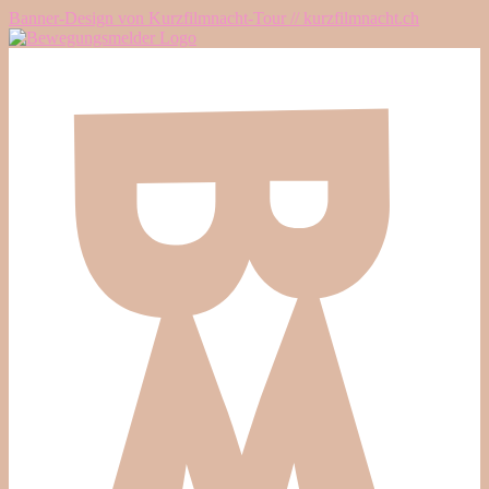
Banner-Design von Kurzfilmnacht-Tour // kurzfilmnacht.ch