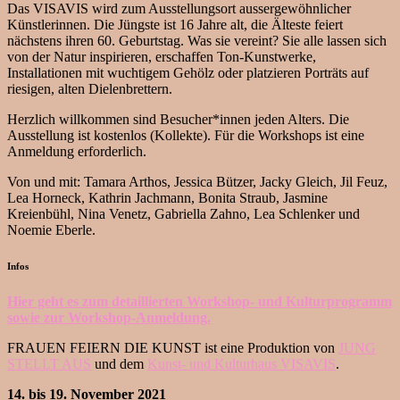
Das VISAVIS wird zum Ausstellungsort aussergewöhnlicher
Künstlerinnen. Die Jüngste ist 16 Jahre alt, die Älteste feiert
nächstens ihren 60. Geburtstag. Was sie vereint? Sie alle lassen sich
von der Natur inspirieren, erschaffen Ton-Kunstwerke,
Installationen mit wuchtigem Gehölz oder platzieren Porträts auf
riesigen, alten Dielenbrettern.
Herzlich willkommen sind Besucher*innen jeden Alters. Die
Ausstellung ist kostenlos (Kollekte). Für die Workshops ist eine
Anmeldung erforderlich.
Von und mit: Tamara Arthos, Jessica Bützer, Jacky Gleich, Jil Feuz,
Lea Horneck, Kathrin Jachmann, Bonita Straub, Jasmine
Kreienbühl, Nina Venetz, Gabriella Zahno, Lea Schlenker und
Noemie Eberle.
Infos
Hier geht es zum detaillierten Workshop- und Kulturprogramm
sowie zur Workshop-Anmeldung.
FRAUEN FEIERN DIE KUNST ist eine Produktion von
JUNG
STELLT AUS
und dem
Kunst- und Kulturhaus VISAVIS
.
14. bis 19. November 2021