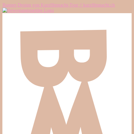
Banner-Design von Kurzfilmnacht-Tour // kurzfilmnacht.ch