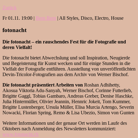
Zurück
Fr 01.11. 19:00 |
Bern Bern
| All Styles, Disco, Electro, House
fotonacht
Die fotonacht – ein rauschendes Fest für die Fotografie und
deren Vielfalt!
Die fotonacht bietet Abwechslung und soll Inspiration, Neugierde
und Begeisterung für Kunst wecken und für einige Stunden in die
Vielfalt der Fotografie entführen. Ausstellung von unveröffentlichten
Devin-Tricolor-Fotografien aus dem Archiv von Werner Bischof.
Die fotonacht präsentiert Arbeiten von
Roshan Adhihetty,
Akosua Viktoria Adu-Sanyah, Werner Bischof, Corinne Futterlieb,
Brigitte Gaggl, Tobias Gambaro, Andreas Greber, Denise Haschke,
Julia Hintermüller, Olivier Jeannin, Hennric Jokeit, Tom Kummer,
Brigitte Lustenberger, Ursula Müller, Elisa Murcia Artengo, Severin
Nowacki, Florian Spring, Remo & Lisa Ubezio, Simon von Gunten
Weitere Informationen und der genaue Ort werden im Laufe des
Oktobers nach Anmeldung des Newsletters kommuniziert:
www.fotonacht.ch