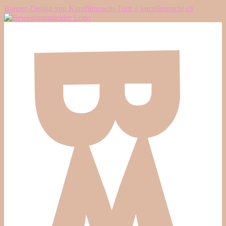
Banner-Design von Kurzfilmnacht-Tour // kurzfilmnacht.ch