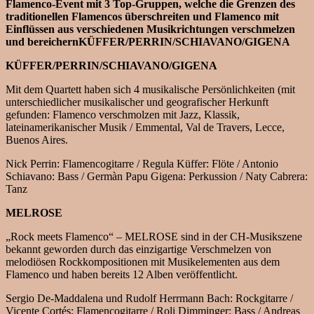
Flamenco-Event mit 3 Top-Gruppen, welche die Grenzen des
traditionellen Flamencos überschreiten und Flamenco mit
Einflüssen aus verschiedenen Musikrichtungen verschmelzen
und bereichern
KÜFFER/PERRIN/SCHIAVANO/GIGENA
KÜFFER/PERRIN/SCHIAVANO/GIGENA
Mit dem Quartett haben sich 4 musikalische Persönlichkeiten (mit
unterschiedlicher musikalischer und geografischer Herkunft
gefunden: Flamenco verschmolzen mit Jazz, Klassik,
lateinamerikanischer Musik / Emmental, Val de Travers, Lecce,
Buenos Aires.
Nick Perrin: Flamencogitarre / Regula Küffer: Flöte / Antonio
Schiavano: Bass / Germàn Papu Gigena: Perkussion / Naty Cabrera:
Tanz
MELROSE
„Rock meets Flamenco“ – MELROSE sind in der CH-Musikszene
bekannt geworden durch das einzigartige Verschmelzen von
melodiösen Rockkompositionen mit Musikelementen aus dem
Flamenco und haben bereits 12 Alben veröffentlicht.
Sergio De-Maddalena und Rudolf Herrmann Bach: Rockgitarre /
Vicente Cortés: Flamencogitarre / Roli Dimminger: Bass / Andreas