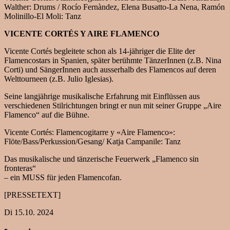
Walther: Drums / Rocío Fernàndez, Elena Busatto-La Nena, Ramón
Molinillo-El Moli: Tanz
VICENTE CORTÉS Y AIRE FLAMENCO
Vicente Cortés begleitete schon als 14-jähriger die Elite der
Flamencostars in Spanien, später berühmte TänzerInnen (z.B. Nina
Corti) und SängerInnen auch ausserhalb des Flamencos auf deren
Welttourneen (z.B. Julio Iglesias).
Seine langjährige musikalische Erfahrung mit Einflüssen aus
verschiedenen Stilrichtungen bringt er nun mit seiner Gruppe „Aire
Flamenco“ auf die Bühne.
Vicente Cortés: Flamencogitarre y «Aire Flamenco»:
Flöte/Bass/Perkussion/Gesang/ Katja Campanile: Tanz
Das musikalische und tänzerische Feuerwerk „Flamenco sin
fronteras“
– ein MUSS für jeden Flamencofan.
[PRESSETEXT]
Di 15.10. 2024