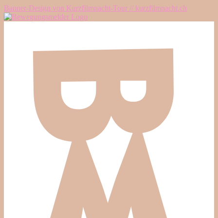
Banner-Design von Kurzfilmnacht-Tour // kurzfilmnacht.ch