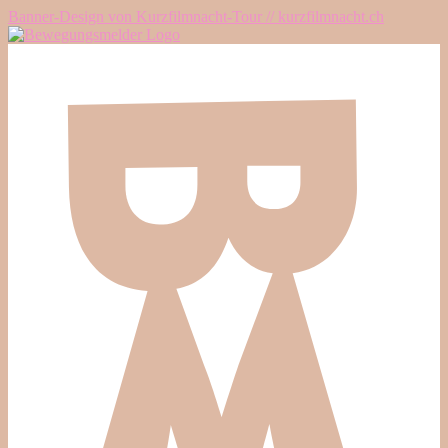
Banner-Design von Kurzfilmnacht-Tour // kurzfilmnacht.ch