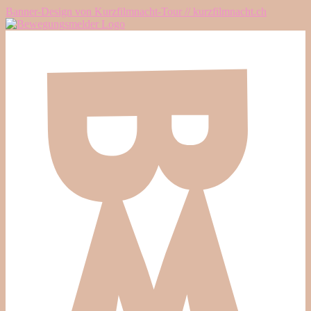
Banner-Design von Kurzfilmnacht-Tour // kurzfilmnacht.ch