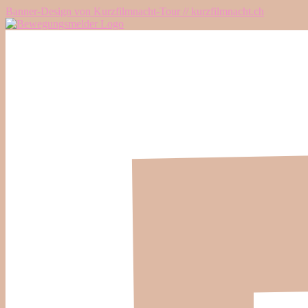
Banner-Design von Kurzfilmnacht-Tour // kurzfilmnacht.ch