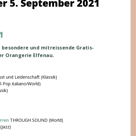
r 5. September 2021
1
hn besondere und mitreissende Gratis-
er Orangerie Elfenau.
st und Leidenschaft (Klassik)
-Pop italiano/World)
sik)
erren
THROUGH SOUND (World)
(Jazz)