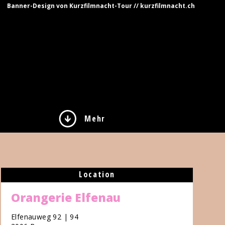
Banner-Design von Kurzfilmnacht-Tour // kurzfilmnacht.ch
Mehr
Location
Orangerie Elfenau
Elfenauweg 92 | 94