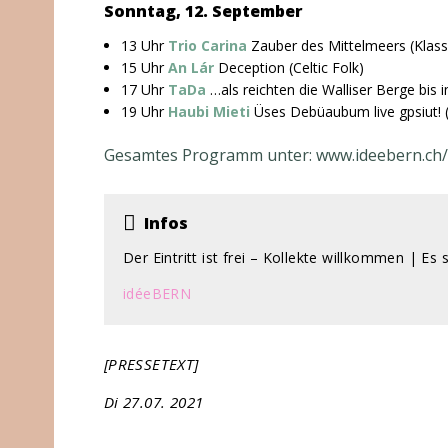
Sonntag, 12. September
13 Uhr
Trio Carina
Zauber des Mittelmeers (Klass
15 Uhr
An Lár
Deception (Celtic Folk)
17 Uhr
TaDa
…als reichten die Walliser Berge bis
19 Uhr
Haubi Mieti
Üses Debüaubum live gpsiut!
Gesamtes Programm unter:
www.ideebern.ch
Infos
Der Eintritt ist frei – Kollekte willkommen | Es
idéeBERN
[PRESSETEXT]
Di 27.07. 2021