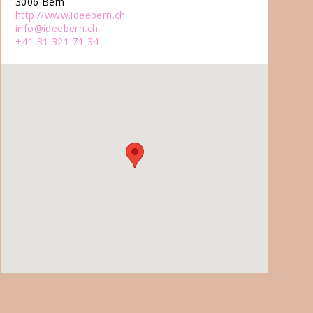
3006 Bern
http://www.ideebern.ch
info@ideebern.ch
+41 31 321 71 34