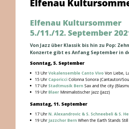
Elfenau Kultursomme
Elfenau Kultursommer
5./11./12. September 202
Von Jazz über Klassik bis hin zu Pop: Ze
Konzerte gibt es Anfang September in d
Sonntag, 5. September
13 Uhr
Vokalensemble Canto Vivo
Von Liebe, Lu
15 Uhr
Caporicci
Colonna Sonora (Cantautori/Soul
17 Uhr
Stadtmusik Bern
Sax and the city (Blasmu
19 Uhr
Blaer
Minimalistischer Jazz (Jazz)
Samstag, 11. September
17 Uhr
N. Alexandrovic & S. Schneebeli & S. H
19 Uhr
Jazzchor Bern
When the Earth Stands Still 