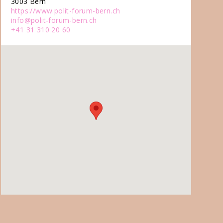
3003 Bern
https://www.polit-forum-bern.ch
info@polit-forum-bern.ch
+41 31 310 20 60