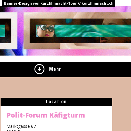
Banner-Design von Kurzfilmnacht-Tour // kurzfilmnacht.ch
Mehr
Location
Polit-Forum Käfigturm
Marktgasse 67