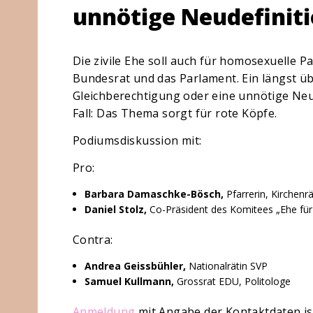
unnötige Neudefinit
Die zivile Ehe soll auch für homosexuelle P
Bundesrat und das Parlament. Ein längst übe
Gleichberechtigung oder eine unnötige Neud
Fall: Das Thema sorgt für rote Köpfe.
Podiumsdiskussion mit:
Pro:
Barbara Damaschke-Bösch,
Pfarrerin, Kirchenr
Daniel Stolz,
Co-Präsident des Komitees „Ehe für 
Contra:
Andrea Geissbühler,
Nationalrätin SVP
Samuel Kullmann,
Grossrat EDU, Politologe
Anmeldung
mit Angabe der Kontaktdaten ist 