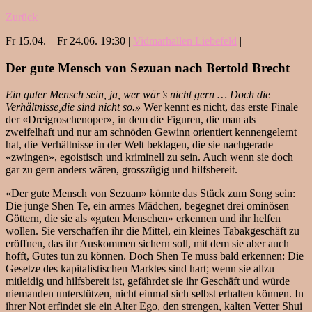
Zurück
Fr 15.04. – Fr 24.06. 19:30 |
Vidmarhallen Liebefeld
|
Der gute Mensch von Sezuan nach Bertold Brecht
Ein guter Mensch sein, ja, wer wär’s nicht gern … Doch die
Verhältnisse,die sind nicht so.»
Wer kennt es nicht, das erste Finale
der «Dreigroschenoper», in dem die Figuren, die man als
zweifelhaft und nur am schnöden Gewinn orientiert kennengelernt
hat, die Verhältnisse in der Welt beklagen, die sie nachgerade
«zwingen», egoistisch und kriminell zu sein. Auch wenn sie doch
gar zu gern anders wären, grosszügig und hilfsbereit.
«Der gute Mensch von Sezuan» könnte das Stück zum Song sein:
Die junge Shen Te, ein armes Mädchen, begegnet drei ominösen
Göttern, die sie als «guten Menschen» erkennen und ihr helfen
wollen. Sie verschaffen ihr die Mittel, ein kleines Tabakgeschäft zu
eröffnen, das ihr Auskommen sichern soll, mit dem sie aber auch
hofft, Gutes tun zu können. Doch Shen Te muss bald erkennen: Die
Gesetze des kapitalistischen Marktes sind hart; wenn sie allzu
mitleidig und hilfsbereit ist, gefährdet sie ihr Geschäft und würde
niemanden unterstützen, nicht einmal sich selbst erhalten können. In
ihrer Not erfindet sie ein Alter Ego, den strengen, kalten Vetter Shui