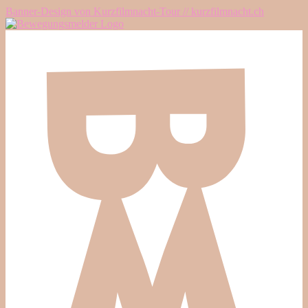
Banner-Design von Kurzfilmnacht-Tour // kurzfilmnacht.ch