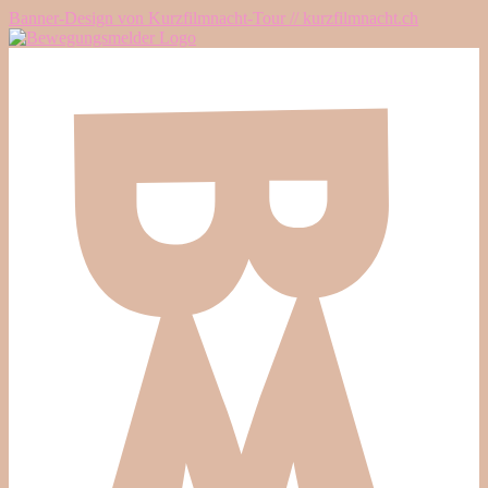
Banner-Design von Kurzfilmnacht-Tour // kurzfilmnacht.ch