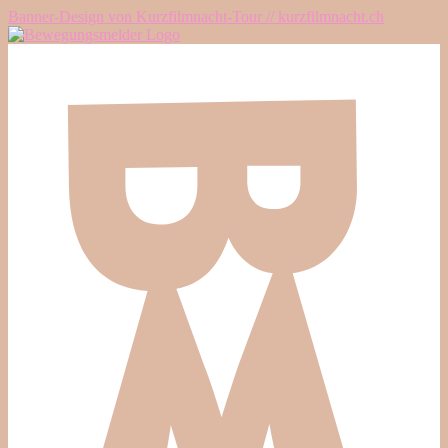
Banner-Design von Kurzfilmnacht-Tour // kurzfilmnacht.ch