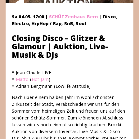
Sa 04.05. 17:00 |
SCHÜTZenhaus Bern
| Disco,
Electro, HipHop / Rap, RnB, Soul
Closing Disco – Glitzer &
Glamour | Auktion, Live-
Musik & DJs
* Jean Claude LIVE
*
Matto
(
Hot Jam
)
* Adrian Bergmann (Lowlife Attitude)
Nach über einem halben Jahr im wohl schönsten
Zirkuszelt der Stadt, verabschieden wir uns für den
Sommer vom heimeligen Zelt und freuen uns auf den
schönen Schütz-Sommer. Zum krönenden Abschluss
lassen wir es noch einmal so richtig krachen: Brocki-
Auktion von diversem Inventar, Live-Musik & Disco-
DJs. Ab 17.00 Uhr bis spät. Kommt vorbei, steigert mit