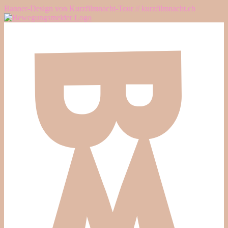
Banner-Design von Kurzfilmnacht-Tour // kurzfilmnacht.ch