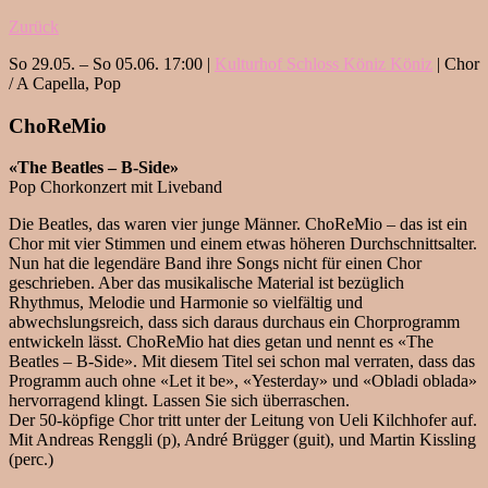
Zurück
So 29.05. – So 05.06. 17:00 |
Kulturhof Schloss Köniz Köniz
| Chor
/ A Capella, Pop
ChoReMio
«The Beatles – B-Side»
Pop Chorkonzert mit Liveband
Die Beatles, das waren vier junge Männer. ChoReMio – das ist ein
Chor mit vier Stimmen und einem etwas höheren Durchschnittsalter.
Nun hat die legendäre Band ihre Songs nicht für einen Chor
geschrieben. Aber das musikalische Material ist bezüglich
Rhythmus, Melodie und Harmonie so vielfältig und
abwechslungsreich, dass sich daraus durchaus ein Chorprogramm
entwickeln lässt. ChoReMio hat dies getan und nennt es «The
Beatles – B-Side». Mit diesem Titel sei schon mal verraten, dass das
Programm auch ohne «Let it be», «Yesterday» und «Obladi oblada»
hervorragend klingt. Lassen Sie sich überraschen.
Der 50-köpfige Chor tritt unter der Leitung von Ueli Kilchhofer auf.
Mit Andreas Renggli (p), André Brügger (guit), und Martin Kissling
(perc.)